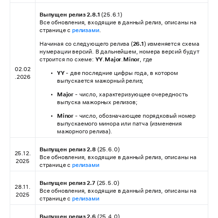
Выпущен релиз 2.8.1
(25.6.1)
Все обновления, входящие в данный релиз, описаны на
странице с
релизами
.
Начиная со следующего релиза (
26.1
) изменяется схема
нумерации версий. В дальнейшем, номера версий будут
строится по схеме:
YY
.
Major
.
Minor
, где
02.02
YY
- две последние цифры года, в котором
.2026
выпускается мажорный релиз;
Major
- число, характеризующее очередность
выпуска мажорных релизов;
Minor
- число, обозначающее порядковый номер
выпускаемого минора или патча (изменения
мажорного релиза).
Выпущен релиз 2.8
(25.6.0)
25.12.
Все обновления, входящие в данный релиз, описаны на
2025
странице с
релизами
Выпущен релиз 2.7
(25.5.0)
28.11.
Все обновления, входящие в данный релиз, описаны на
2025
странице с
релизами
Выпущен релиз 2.6
(25.4.0)