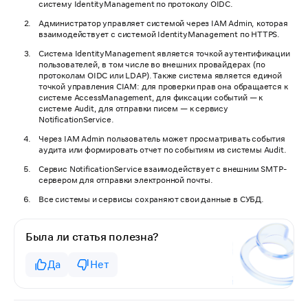
систему IdentityManagement по протоколу OIDC.
Администратор управляет системой через IAM Admin, которая
взаимодействует с системой IdentityManagement по HTTPS.
Система IdentityManagement является точкой аутентификации
пользователей, в том числе во внешних провайдерах (по
протоколам OIDC или LDAP). Также система является единой
точкой управления CIAM: для проверки прав она обращается к
системе AccessManagement, для фиксации событий — к
системе Audit, для отправки писем — к сервису
NotificationService.
Через IAM Admin пользователь может просматривать события
аудита или формировать отчет по событиям из системы Audit.
Сервис NotificationService взаимодействует с внешним SMTP-
сервером для отправки электронной почты.
Все системы и сервисы сохраняют свои данные в СУБД.
Была ли статья полезна?
Да
Нет