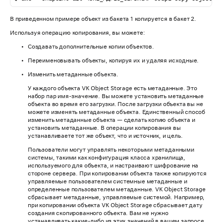
В приведенном примере объект из бакета 1 копируется в бакет 2.
Используя операцию копирования, вы можете:
Создавать дополнительные копии объектов.
Переименовывать объекты, копируя их и удаляя исходные.
Изменить метаданные объекта.
У каждого объекта VK Object Storage есть метаданные. Это
набор пар имя-значение. Вы можете установить метаданные
объекта во время его загрузки. После загрузки объекта вы не
можете изменять метаданные объекта. Единственный способ
изменить метаданные объекта — сделать копию объекта и
установить метаданные. В операции копирования вы
устанавливаете тот же объект, что и источник, и цель.
Пользователи могут управлять некоторыми метаданными
системы, такими как конфигурация класса хранилища,
используемого для объекта, и настраивают шифрование на
стороне сервера. При копировании объекта также копируются
управляемые пользователем системные метаданные и
определенные пользователем метаданные. VK Object Storage
сбрасывает метаданные, управляемые системой. Например,
при копировании объекта VK Object Storage сбрасывает дату
создания скопированного объекта. Вам не нужно
устанавливать какие-либо из этих значений в вашем запросе