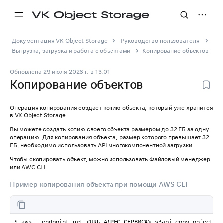
Документация VK Object Storage
Руководство пользователя
Выгрузка, загрузка и работа с объектами
Копирование объектов
Обновлена
29 июля 2026 г.
в
13:01
Копирование объектов
Операция копирования создает копию объекта, который уже хранится
в VK Object Storage.
Вы можете создать копию своего объекта размером до 32 ГБ за одну
операцию. Для копирования объекта, размер которого превышает 32
ГБ, необходимо использовать API многокомпонентной загрузки.
Чтобы скопировать объект, можно использовать Файловый менеджер
или AWC CLI.
Пример копирования объекта при помощи AWS CLI
$ aws --endpoint-url <URL_АДРЕС_СЕРВИСА> s3api copy-object -