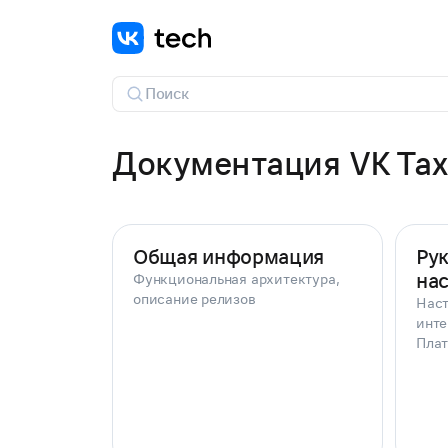
Документация VK Tax
Общая информация
Ру
на
Функциональная архитектура,
описание релизов
Наст
инте
Пла