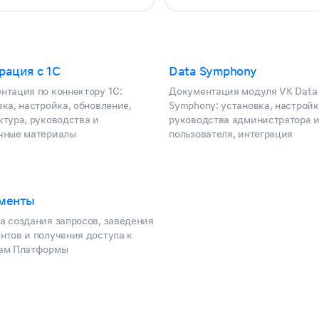
рация с 1С
Data Symphony
нтация по коннектору 1С:
Документация модуля VK Data
вка, настройка, обновление,
Symphony: установка, настройк
ктура, руководства и
руководства администратора 
чные материалы
пользователя, интеграция
менты
а создания запросов, заведения
нтов и получения доступа к
ам Платформы