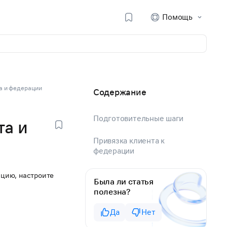
Помощь
а и федерации
Содержание
Подготовительные шаги
та и
Привязка клиента к
федерации
ацию, настроите
Была ли статья
полезна?
Да
Нет