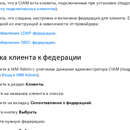
сь, что в CIAM есть клиенты, подключенные при установке (подр
тр подключенных клиентов
).
сь, что создана, настроена и включена федерация для клиента. Е
дной из инструкций в зависимости от провайдера:
обавление LDAP-федерации
.
обавление OIDC-федерации
.
ка клиента к федерации
ите в IAM Admin с учетными данными администратора CIAM (под
е
Вход в IAM Admin
).
ите в раздел
Клиенты
.
 на название клиента в списке.
ите на вкладку
Сопоставление с федерацией
.
е кнопку
Выбрать
.
те нужную федерацию.