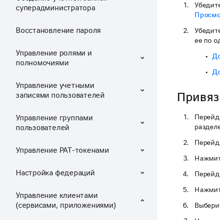
Убедите
суперадминистратора
Просмо
Восстановление пароля
Убедите
ее по о
Управление ролями и
Д
полномочиями
Д
Управление учетными
Привяз
записями пользователей
Перейд
Управление группами
раздел
пользователей
Перейд
Управление PAT-токенами
Нажмите
Настройка федераций
Перейд
Нажмит
Управление клиентами
(сервисами, приложениями)
Выбери