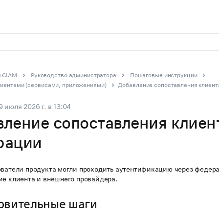
 CIAM
Руководство администратора
Пошаговые инструкции
лиентами (сервисами, приложениями)
Добавление сопоставления клиент
9 июля 2026 г.
в
13:04
ление сопоставления клиен
рации
ователи продукта могли проходить аутентификацию через федер
ие клиента и внешнего провайдера.
овительные шаги