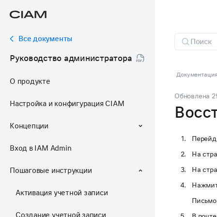
Все документы
Руководство администратора
Документация
О продукте
Обновлена
2
Настройка и конфигурация CIAM
Восс
Концепции
Перейд
Вход в IAM Admin
На стр
На стра
Пошаговые инструкции
Нажмит
Активация учетной записи
Письмо 
Создание учетной записи
В почте