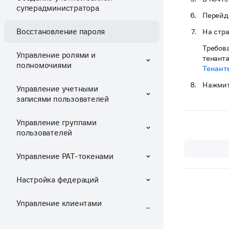
суперадминистратора
Перейди
Восстановление пароля
На стра
Требова
Управление ролями и
тенанта
полномочиями
Тенант
Нажмит
Управление учетными
записями пользователей
Управление группами
пользователей
Управление PAT-токенами
Настройка федераций
Управление клиентами
(сервисами, приложениями)