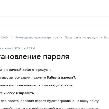
 CIAM
Руководство администратора
Пошаговые инструкции
Вос
9 июля 2026 г.
в
13:04
тановление пароля
ите в личный кабинет продукта.
анице авторизации нажмите
Забыли пароль?
.
нице восстановления пароля введите логин.
е кнопку
Отправить
.
для восстановления пароля будет оправлено на вашу почту.
 откройте письмо с информацией о восстановлении пароля.