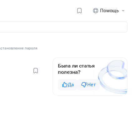
Помощь
становление пароля
Была ли статья
полезна?
Да
Нет