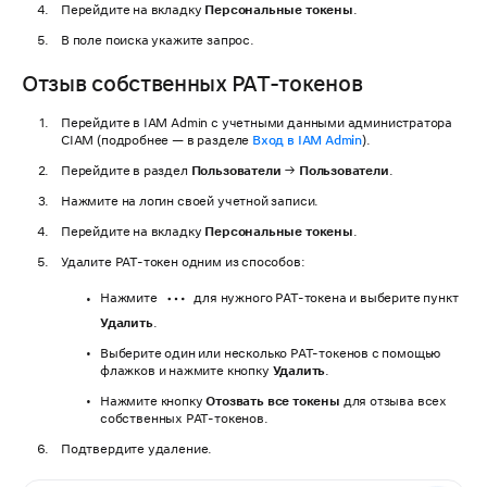
Перейдите на вкладку
Персональные токены
.
В поле поиска укажите запрос.
Отзыв собственных PAT-токенов
Перейдите в IAM Admin с учетными данными администратора
CIAM (подробнее — в разделе
Вход в IAM Admin
).
Перейдите в раздел
Пользователи
→
Пользователи
.
Нажмите на логин своей учетной записи.
Перейдите на вкладку
Персональные токены
.
Удалите PAT-токен одним из способов:
Нажмите
для нужного PAT-токена и выберите пункт
Удалить
.
Выберите один или несколько PAT-токенов с помощью
флажков и нажмите кнопку
Удалить
.
Нажмите кнопку
Отозвать все токены
для отзыва всех
собственных PAT-токенов.
Подтвердите удаление.