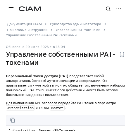
Документация CIAM
Руководство администратора
Пошаговые инструкции
Управление PAT-токенами
Управление собственными PAT-токенами
Обновлена
29 июля 2026 г.
в
13:04
Управление собственными PAT-
токенами
Персональный токен доступа (PAT)
представляет собой
альтернативный способ аутентификации и авторизации. Он
привязывается к учетной записи, но обладает ограниченным набором
полномочий. PAT-токен имеет срок действия и может быть отозван
без изменения данных пользователя.
Для выполнения API-запросов передайте PAT-токен в параметре
с типом
:
Authorization
Bearer
Authorization: Bearer <PAT-токен>