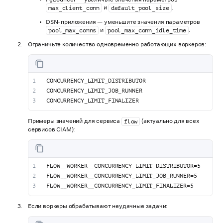
и
.
max_client_conn
default_pool_size
DSN-приложения — уменьшите значения параметров
и
.
pool_max_conns
pool_max_conn_idle_time
Ограничьте количество одновременно работающих воркеров:
CONCURRENCY_LIMIT_DISTRIBUTOR
CONCURRENCY_LIMIT_JOB_RUNNER
CONCURRENCY_LIMIT_FINALIZER
Примеры значений для сервиса
(актуально для всех
flow
сервисов CIAM):
FLOW__WORKER__CONCURRENCY_LIMIT_DISTRIBUTOR=5
FLOW__WORKER__CONCURRENCY_LIMIT_JOB_RUNNER=5
FLOW__WORKER__CONCURRENCY_LIMIT_FINALIZER=5
Если воркеры обрабатывают неудачные задачи: