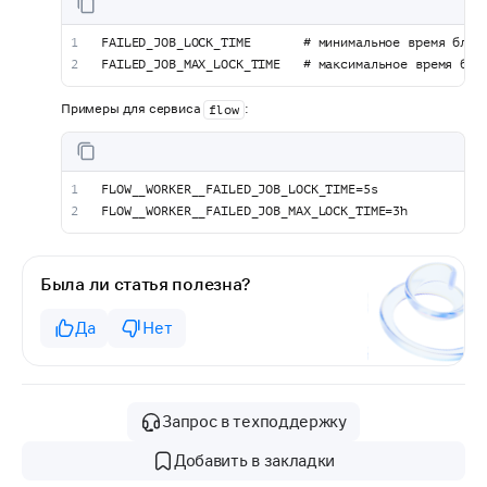
FAILED_JOB_LOCK_TIME       # минимальное время блок
FAILED_JOB_MAX_LOCK_TIME   # максимальное время бло
Примеры для сервиса
:
flow
FLOW__WORKER__FAILED_JOB_LOCK_TIME=5s
FLOW__WORKER__FAILED_JOB_MAX_LOCK_TIME=3h
Была ли статья полезна?
Да
Нет
Запрос в техподдержку
Добавить в закладки