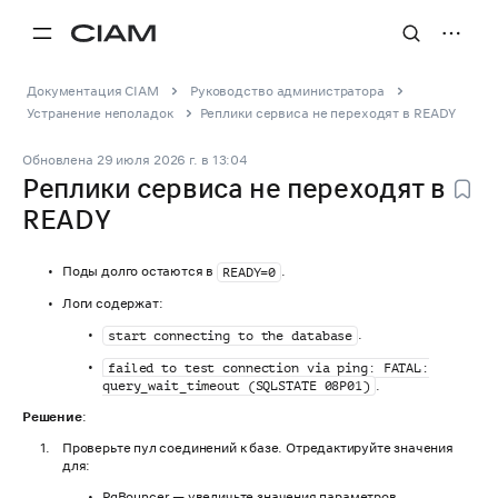
Документация CIAM
Руководство администратора
Устранение неполадок
Реплики сервиса не переходят в READY
Обновлена
29 июля 2026 г.
в
13:04
Реплики сервиса не переходят в
READY
Поды долго остаются в
.
READY=0
Логи содержат:
.
start connecting to the database
failed to test connection via ping: FATAL:
.
query_wait_timeout (SQLSTATE 08P01)
Решение
:
Проверьте пул соединений к базе. Отредактируйте значения
для:
PgBouncer — увеличьте значения параметров